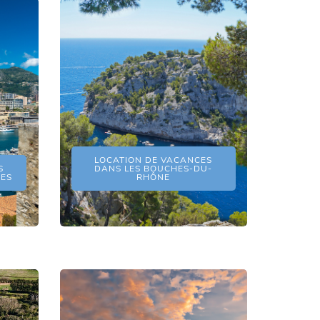
LOCATION DE VACANCES
S
DANS LES BOUCHES-DU-
MES
RHÔNE